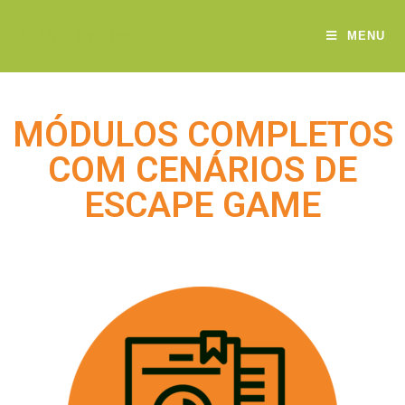
ERSE Project
MENU
MÓDULOS COMPLETOS
COM CENÁRIOS DE
ESCAPE GAME​